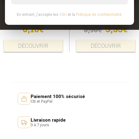
IGP Oc Le Bérange
IGP Oc Le Bérange
2025
2024
En entrant, j'accepte les
CGU
et la
Politique de confidentialité
.
0
out of 5
5.00
out of 5
6,10
€
5,35
€
5,90
€
DÉCOUVRIR
DÉCOUVRIR
Paiement 100% sécurisé
CB et PayPal
Livraison rapide
3 à 7 jours