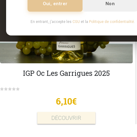
Oui, entrer
Non
En entrant, j'accepte les
CGU
et la
Politique de confidentialité
.
IGP Oc Les Garrigues 2025
0
out of 5
6,10
€
DÉCOUVRIR