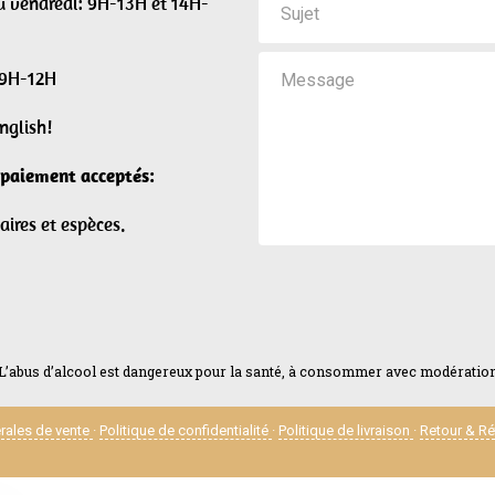
u vendredi: 9H-13H et 14H-
 9H-12H
nglish!
paiement acceptés:
aires et espèces.
L’abus d’alcool est dangereux pour la santé, à consommer avec modératio
rales de vente
·
Politique de confidentialité
·
Politique de livraison
·
Retour & Ré