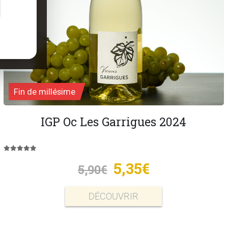
Fin de millésime
IGP Oc Les Garrigues 2024
5.00
out of 5
5,35
€
5,90
€
DÉCOUVRIR