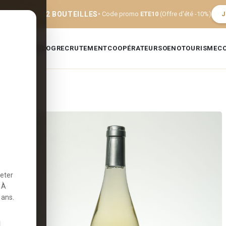
FERTE DÈS 12 BOUTEILLES
• Code promo
ETE10
(Offre d'été -10%)
J
E
GALERIE
BLOG
RECRUTEMENT
COOPÉRATEURS
OENOTOURISME
C
heter
 À
 ans.