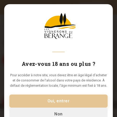
LIVRAISON OFFERTE DÈS 12 BOUTEILLES
J'EN PROFITE
• Code promo
ETE10
(Offre d'été -10%)
0
FILTERS
Coup de Coeur
Coup de Coeur
Avez-vous 18 ans ou plus ?
Pour accéder à notre site, vous devez être en âge légal d'acheter
et de consommer de l'alcool dans votre pays de résidence. À
défaut de réglementation locale, l'âge minimum est fixé à 18 ans.
Oui, entrer
Fin de millésime
Fin de millésime
Non