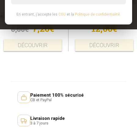
IGP Oc Vieilles
IGP Oc Pioch Palat
Vignes 2024
2023
En entrant, j'accepte les
CGU
et la
Politique de confidentialité
.
5.00
out of 5
0
out of 5
7,20
€
12,00
€
8,00
€
DÉCOUVRIR
DÉCOUVRIR
Paiement 100% sécurisé
CB et PayPal
Livraison rapide
3 à 7 jours