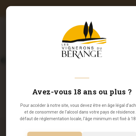
LIVRAISON OF
LA CAV
Aucun produit ne correspond à votre sélection.
Avez-vous 18 ans ou plus ?
Paiement 100% sécurisé
Liv
CB et PayPal
3 à 
Pour accéder à notre site, vous devez être en âge légal d'ac
et de consommer de l'alcool dans votre pays de résidence.
défaut de réglementation locale, l'âge minimum est fixé à 18