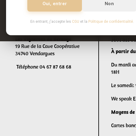
Oui, entrer
Non
En entrant, j'accepte les
CGU
et la
Politique de confidentialité
.
Horaires
Les Vignerons du Bérange
19 Rue de la Cave Coopérative
À partir du
34740 Vendargues
Du mardi a
Téléphone 04 67 87 68 68
18H
Le samedi:
We speak E
Moyens de 
Cartes banc