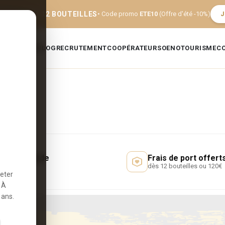
FERTE DÈS 12 BOUTEILLES
• Code promo
ETE10
(Offre d'été -10%)
J
E
GALERIE
BLOG
RECRUTEMENT
COOPÉRATEURS
OENOTOURISME
C
raison rapide
Frais de port offert
7 jours
dès 12 bouteilles ou 120€
heter
 À
 ans.