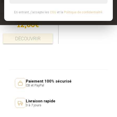
IGP Oc Pioch Palat
2023
En entrant, j'accepte les
CGU
et la
Politique de confidentialité
.
0
out of 5
12,00
€
DÉCOUVRIR
Paiement 100% sécurisé
CB et PayPal
Livraison rapide
3 à 7 jours