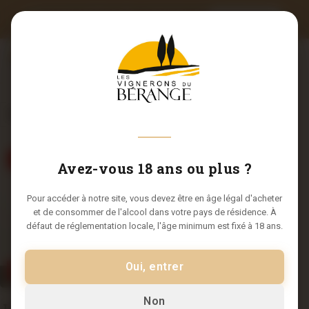
LIVRAISON OFFERTE DÈS 12 BOUTEILLES
J'EN PROFITE
• Code promo
ETE10
(Offre d'été -10%)
0
FILTERS
Coup de Coeur
Avez-vous 18 ans ou plus ?
Pour accéder à notre site, vous devez être en âge légal d'acheter
et de consommer de l'alcool dans votre pays de résidence. À
défaut de réglementation locale, l'âge minimum est fixé à 18 ans.
Oui, entrer
Fin de millésime
Non